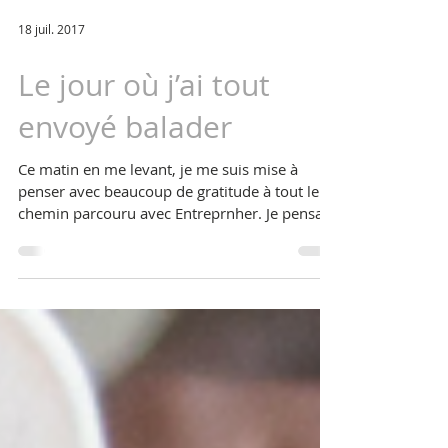
18 juil. 2017
Le jour où j’ai tout
envoyé balader
Ce matin en me levant, je me suis mise à
penser avec beaucoup de gratitude à tout le
chemin parcouru avec Entreprnher. Je pensais
à...