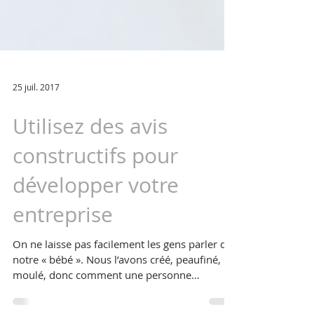
25 juil. 2017
Utilisez des avis
constructifs pour
développer votre
entreprise
On ne laisse pas facilement les gens parler de
notre « bébé ». Nous l’avons créé, peaufiné,
moulé, donc comment une personne