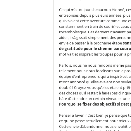
Ce qui m’a toujours beaucoup étonné, c’es
entreprises depuis plusieurs années, plus 
qui vivaient cette aventure comme une exp
constamment en train de courir) et ceux q
rocambolesque. Ces derniers n’avaient pa
aider, il s’agissait simplement des personn
envie de passer à la prochaine étape 
sans
de gratitude pour le chemin parcouru
motivait et inspirait les troupes pour la 
Parfois, nous ne nous rendons même pas co
tellement nous nous focalisons sur le proch
équipe d’entrepreneurs qui a inspiré cet art
m’ont annoncé qu’elles avaient non seuleme
doublé ! Croyez-vous qu’elles étaient prête
des choses qu’il restait à faire (pas d’inqu
hâte d’atteindre un certain niveau et une
Pourquoi se fixer des objectifs si c’est
Penser à l’avenir c’est bien, je pense que
ce qui se passe actuellement pour mieux ap
Cette envie d’abandonner nous envahit bie