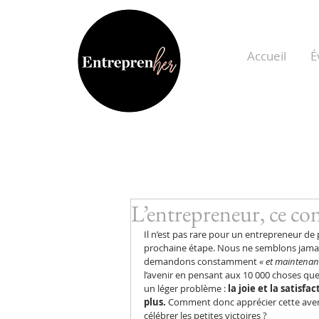
Accueil
É
L’entrepreneur, ce con
Il n’est pas rare pour un entrepreneur de 
prochaine étape. Nous ne semblons jamais
demandons constamment 
« et maintenant
l’avenir en pensant aux 10 000 choses que l
un léger problème :
 la joie et la satis
plus. 
Comment donc apprécier cette avent
célébrer les petites victoires ?