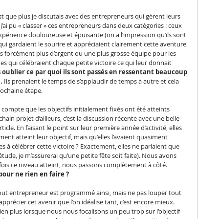
t que plus je discutais avec des entrepreneurs qui gèrent leurs 
j’ai pu « classer » ces entrepreneurs dans deux catégories : ceux 
érience douloureuse et épuisante (on a l’impression qu’ils sont 
ui gardaient le sourire et appréciaient clairement cette aventure 
s forcément plus d’argent ou une plus grosse équipe pour les 
es qui célébraient chaque petite victoire ce qui leur donnait 
 oublier ce par quoi ils sont passés en ressentant beaucoup 
.
 Ils prenaient le temps de s’applaudir de temps à autre et cela 
prochaine étape.
mpte que les objectifs initialement fixés ont été atteints 
ain projet d’ailleurs, c’est la discussion récente avec une belle 
icle. En faisant le point sur leur première année d’activité, elles 
nt atteint leur objectif, mais qu’elles l’avaient quasiment 
s à célébrer cette victoire ? Exactement, elles ne parlaient que 
iétude, je m’assurerai qu’une petite fête soit faite). Nous avons 
 fois ce niveau atteint, nous passons complètement à côté. 
 pour ne rien en faire ?
 tout entrepreneur est programmé ainsi, mais ne pas louper tout 
précier cet avenir que l’on idéalise tant, c’est encore mieux. 
n plus lorsque nous nous focalisons un peu trop sur l’objectif 