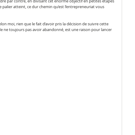
indre par contre, en divisant cet énorme objectif en petites étapes 
palier atteint, ce dur chemin qu’est l’entrepreneuriat vous 
elon moi, rien que le fait d’avoir pris la décision de suivre cette 
 de ne toujours pas avoir abandonné, est une raison pour lancer 