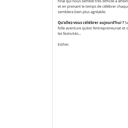
final qui nous semble très difficile à atte
et en prenant le temps de célébrer chaque 
semblera bien plus agréable.
Qu’allez-vous célébrer aujourd’hui ?
 S
folle aventure qu’est l’entrepreneuriat et
les festivités...
Esther.