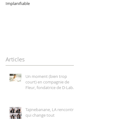
Implanifiable
Hélène Duval, une entrepreneur
pétillante, forte et authentique
Articles
Un moment (bien trop
court) en compagnie de
Fleur, fondatrice de D-Lab
Nutricosmetics
Tajinebanane, LA rencontre
qui change tout