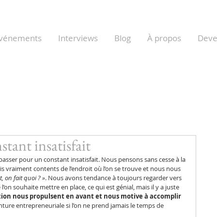
vénements
Interviews
Blog
À propos
Dev
stant insatisfait
passer pour un constant insatisfait. Nous pensons sans cesse à la 
 vraiment contents de l’endroit où l’on se trouve et nous nous 
, on fait quoi ? »
. Nous avons tendance à toujours regarder vers 
’on souhaite mettre en place, ce qui est génial, mais il y a juste 
faction nous propulsent en avant et nous motive à accomplir 
ure entrepreneuriale si l’on ne prend jamais le temps de 