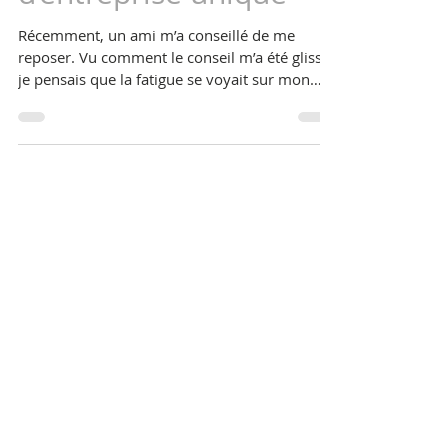
Pas de repos, pas de
créativité, pas
d’entreprise unique
Récemment, un ami m’a conseillé de me
reposer. Vu comment le conseil m’a été glissé,
je pensais que la fatigue se voyait sur mon
visage,...