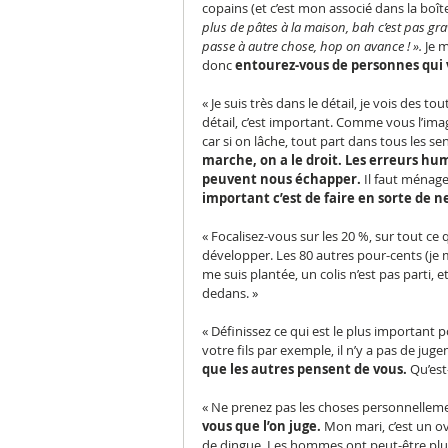
copains (et c’est mon associé dans la boîte
plus de pâtes à la maison, bah c’est pas grave
passe à autre chose, hop on avance ! ».
 Je 
donc 
entourez-vous de personnes qui 
« Je suis très dans le détail, je vois des t
détail, c’est important. Comme vous l’imagi
car si on lâche, tout part dans tous les sen
marche, on a le droit. Les erreurs huma
peuvent nous échapper. 
Il faut ménage
important c’est de faire en sorte de
« Focalisez-vous sur les 20 %, sur tout ce 
développer. Les 80 autres pour-cents (je me
me suis plantée, un colis n’est pas parti, e
dedans. »
« Définissez ce qui est le plus important
votre fils par exemple, il n’y a pas de jug
que les autres pensent de vous. 
Qu’est
« Ne prenez pas les choses personnelleme
vous que l’on juge.
 Mon mari, c’est un ovn
de dingue. Les hommes ont peut-être plus 