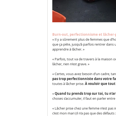
Burn-out, perfectionnisme et lâcher-p
« Il y a sûrement plus de femmes que d’h
que ça pète, jusqu’à parfois rentrer dans u
apprendre à lâcher. »
« Parfois, tout va de travers à la maison 
lâcher, rien n’est grave. »
« Certes, vous avez besoin d’un cadre, ta
pas trop perfectionniste dans votre faç
toutes à lâcher prise. 
À vouloir que tout 
« 
Quand tu prends trop sur toi, tu n’a
choses s’accumuler, il faut en parler entre
« Lâcher prise chez une femme n’est pas inn
c’est mon mari (il n’a pas que des défauts :