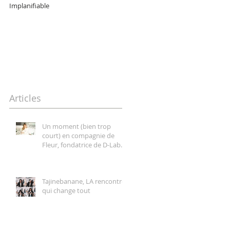
Implanifiable
Hélène Duval, une entrepreneur
pétillante, forte et authentique
Articles
Un moment (bien trop
court) en compagnie de
Fleur, fondatrice de D-Lab
Nutricosmetics
Tajinebanane, LA rencontre
qui change tout