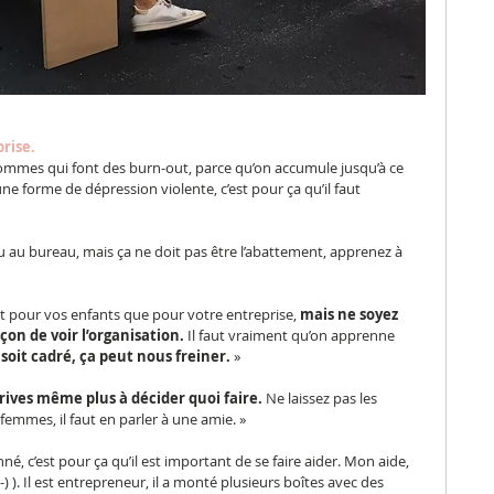
rise.
ommes qui font des burn-out, parce qu’on accumule jusqu’à ce 
ne forme de dépression violente, c’est pour ça qu’il faut 
ou au bureau, mais ça ne doit pas être l’abattement, apprenez à 
nt pour vos enfants que pour votre entreprise, 
mais ne soyez 
on de voir l’organisation. 
Il faut vraiment qu’on apprenne 
soit cadré, ça peut nous freiner. 
»
rrives même plus à décider quoi faire.
 Ne laissez pas les 
 femmes, il faut en parler à une amie. »
é, c’est pour ça qu’il est important de se faire aider. Mon aide, 
-) ). Il est entrepreneur, il a monté plusieurs boîtes avec des 