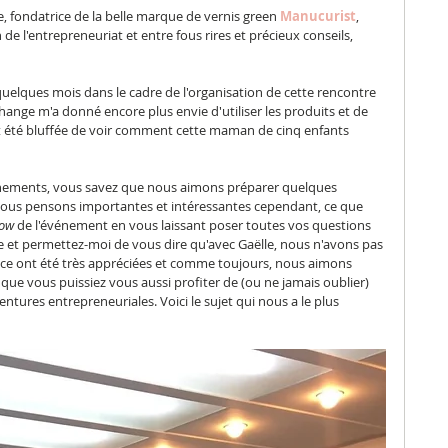
lle, fondatrice de la belle marque de vernis green 
Manucurist
, 
de l'entrepreneuriat et entre fous rires et précieux conseils, 
 a quelques mois dans le cadre de l'organisation de cette rencontre 
change m'a donné encore plus envie d'utiliser les produits et de 
nt été bluffée de voir comment cette maman de cinq enfants 
vénements, vous savez que nous aimons préparer quelques 
ous pensons importantes et intéressantes cependant, ce que 
low
 de l'événement en vous laissant poser toutes vos questions 
ée et permettez-moi de vous dire qu'avec Gaëlle, nous n'avons pas 
ence ont été très appréciées et comme toujours, nous aimons 
ue vous puissiez vous aussi profiter de (ou ne jamais oublier) 
ntures entrepreneuriales. Voici le sujet qui nous a le plus 