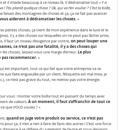
) et il m’aide beaucoup à ce niveau-là. Il dédramatise tout 
« Y a 
 ! T’as planté quelque chose ? Ok, qui va t’en vouloir ? C’est ta boîte, 
me faisais des montagnes de choses et ça, ça ne fait pas avancer 
vous aideront à dédramatiser les choses.
 »
outes petites choses, ça vient de mon expérience dans le luxe et le 
nez, il y a des choses sur lesquelles on ne peut pas lâcher prise, 
s, il faut un niveau d’exigence par contre, 
on peut louper une 
ines, ce n’est pas une fatalité, il y a des choses qui 
r les choses, laissez-vous une marge d’erreur. 
Le plus 
 ne pas recommencer.
 »
qui est important, tout ce qui fait que votre entreprise va se 
 suis faite engueulée par un client, l’étiquette est mal mise, je 
tc.), ce n’est pas grave du tout, ne mettez pas votre énergie 
 pour vous : monter votre boîte tout en passant du temps avec 
ement de valeurs.
 À un moment, il faut s’affranchir de tout ce 
-ce que VOUS voulez ? »
nt, 
quand on juge votre produit ou service, ce n’est pas 
i pour ça, il n’en a rien à faire de l’avis des autres ! C’est une force 
d’aisance à se défaire du jugement de l’autre et nous devrions 