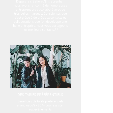
Depuis la création d'Entreprenher,
nous avons rencontré de nombreuses
entrepreneurs et collaboré avec de
très belles marques. Conscientes que
c'est grâce à de précieux contacts et
collaborations que l'on développe une
belle entreprise, nous vous partageons
nos meilleurs contacts.**
DES TARIFS PRÉFÉRENTIELS
Bénéficiez de tarifs préférentiels
allant jusqu'à - 30 % pour assister
aux événements.