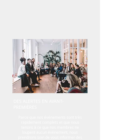
DES ALERTES EN AVANT-
PREMIÈRES
Parce que nos événements sont très
rapidement complets et que nous
tenons à ce que nos membres ne
loupent aucun événement, nous
prendrons soin de vous informer des