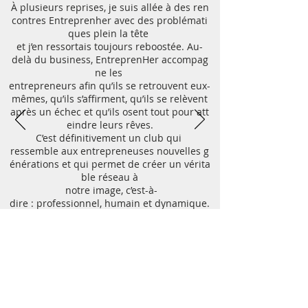
À plusieurs reprises, je suis allée à des ren
contres Entreprenher avec des problémati
ques plein la tête
et j’en ressortais toujours reboostée. Au-
delà du business,
EntreprenHer accompag
ne
les
entrepreneurs afin qu’ils se retrouvent
eux-
mêmes,
qu’ils
s’affirment,
qu’ils se
relèvent
après un échec et qu’ils osent tout pour att
eindre leurs rêves.
C’est définitivement
un club
qui
ressemble aux entrepreneuses nouvelles g
énérations et qui permet de
créer un vérita
ble
réseau
à
notre
image, c’est-à-
dire : professionnel, humain et dynamique.
Sandra Alegria
Hairlicious