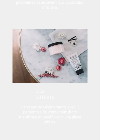
prochaines dates avant leur publication
officielle.
DES
OFFERTS
Partagez nos événements avec 3
personnes de votre choix (hors
membres) et bénéficiez d'une place
offerte.