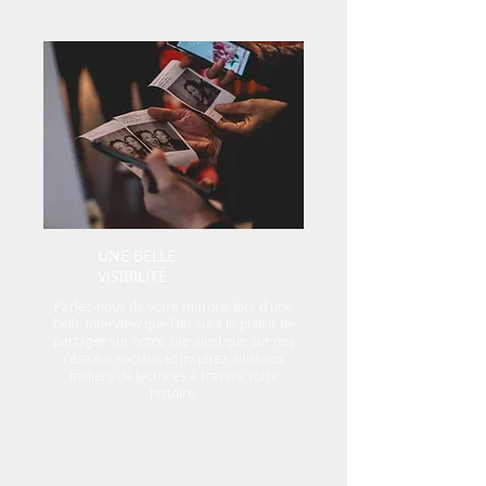
UNE BELLE
VISIBILITÉ
Parlez-nous de votre marque lors d'une
belle interview que l'on aura le plaisir de
partager sur notre site ainsi que sur nos
réseaux sociaux et inspirez ainsi nos
milliers de lectrices à travers votre
histoire.