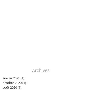
Archives
janvier 2021
(1)
1 post
octobre 2020
(1)
1 post
août 2020
(1)
1 post
mars 2020
(1)
1 post
janvier 2020
(1)
1 post
novembre 2019
(1)
1 post
octobre 2019
(2)
2 posts