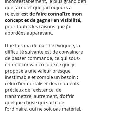
Incontestablement, le plus grand défi
que j’ai eu et que j’ai toujours à
relever
est de faire connaître mon
concept et de gagner en visibilité,
pour toutes les raisons que j’ai
abordées auparavant.
Une fois ma démarche évoquée, la
difficulté suivante est de convaincre
de passer commande, ce qui sous-
entend convaincre que ce que je
propose a une valeur presque
inestimable et comble un besoin :
celui d’immortaliser des moments
précieux de l’existence, de
transmettre, autrement, d’offrir
quelque chose qui sorte de
l’ordinaire, qui ne soit pas matériel,
d’offrir une expérience unique, riche.
Il y a toute une « pédagogie » à faire
autour de ce service unique que je