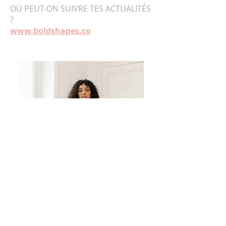
OÙ PEUT-ON SUIVRE TES ACTUALITÉS
?
www.boldshapes.co