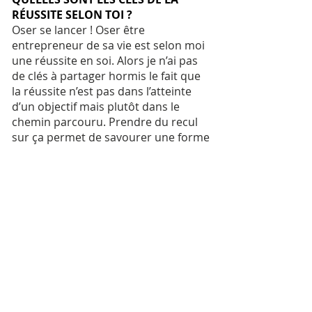
RÉUSSITE SELON TOI ?
Oser se lancer ! Oser être
entrepreneur de sa vie est selon moi
une réussite en soi. Alors je n’ai pas
de clés à partager hormis le fait que
la réussite n’est pas dans l’atteinte
d’un objectif mais plutôt dans le
chemin parcouru. Prendre du recul
sur ça permet de savourer une forme
de réussite, n’est-ce pas ?
Quand un gros imprévu arrive
je...
je souffle ! Puis rapidement,