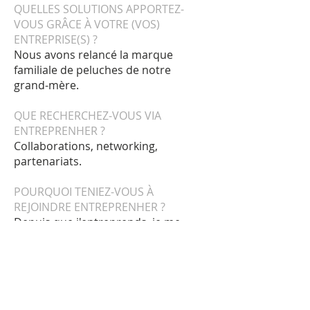
QUELLES SOLUTIONS APPORTEZ-
VOUS GRÂCE À VOTRE (VOS)
ENTREPRISE(S) ?
Nous avons relancé la marque
familiale de peluches de notre
grand-mère.
QUE RECHERCHEZ-VOUS VIA
ENTREPRENHER ?
Collaborations, networking,
partenariats.
POURQUOI TENIEZ-VOUS À
REJOINDRE ENTREPRENHER ?
Depuis que j'entreprends, je me
rends compte de la force des
rencontres et du réseau ! Je suis vos
événements de loin depuis
quelque temps et j'avais très envie
d'en faire partie.