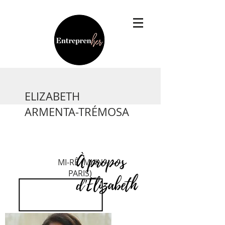
ELIZABETH
ARMENTA-TRÉMOSA
À propos
MI-RÊ (MI-IN
PARIS)
d'Elizabeth
BEAUTÉ