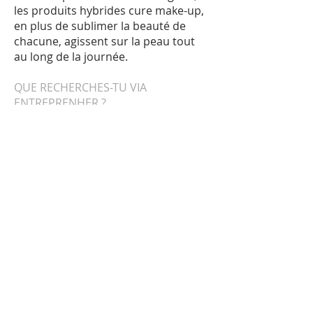
les produits hybrides cure make-up,
en plus de sublimer la beauté de
chacune, agissent sur la peau tout
au long de la journée.
QUE RECHERCHES-TU VIA
ENTREPRENHER ?
Collaborations, Networking,
partenariats, sponsors.
POURQUOI TENAIS-TU À REJOINDRE
ENTREPRENHER ?
Parce que je pense que les femmes
entrepreneuses ont besoin de se
soutenir. Je crois dans la
bienveillance et les synergies.
OÙ PEUT-ON SUIVRE TES ACTUALITÉS
?
www.mirecosmetics.com