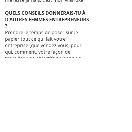
me lasse jamais, c’est mon vrai luxe.​
QUELS CONSEILS DONNERAIS-TU À
D'AUTRES FEMMES ENTREPRENEURS
?
Prendre le temps de poser sur le
papier tout ce qui fait votre
entreprise (que vendez‐vous, pour
qui, comment, votre façon de
travailler, vos objectifs personnels –
financiers, etc.) et faire régulièrement
des bilans. Sorte de mini business
plan.
Et ne pas hésiter à discuter de
votre projet et de vos
questionnements avec d’autres.
Ma
force, c’est mon associée Aude !
Pouvoir discuter de tout, exprimer
des doutes, trouver des solutions par
le dialogue, c’est primordial.
COMMENT GARDES-TU TA