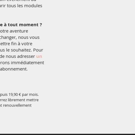
rir tous les modules
re à tout moment ?
votre aventure
 changer, nous vous
ettre fin à votre
s le souhaitez. Pour
ra de nous adresser
un
erons immédiatement
e abonnement.
 puis 19,90 € par mois.
rrez librement mettre
nt renouvellement