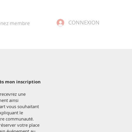
CONNEXION
enez membre
rès mon inscription
 recevrez une
ent ainsi
art vous souhaitant
xpliquant le
tre communauté.
réserver votre place
hain événement au