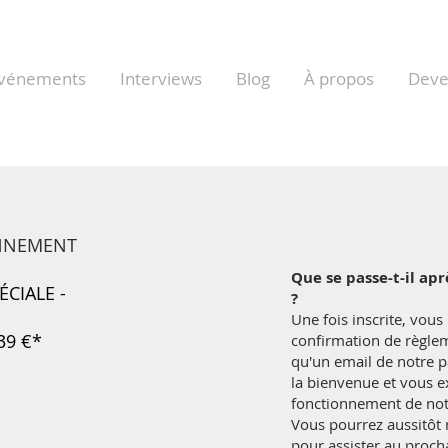
vénements
Interviews
Blog
À propos
Dev
NNEMENT
Que se passe-t-il ap
ÉCIALE -
?
Une fois inscrite, vous
39 €*
confirmation de règlem
qu'un email de notre p
la bienvenue et vous e
fonctionnement de no
Vous pourrez aussitôt 
pour assister au proc