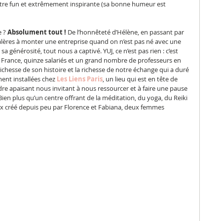
être fun et extrêmement inspirante (sa bonne humeur est 
 ? 
Absolument tout !
 De l’honnêteté d’Hélène, en passant par 
 galères à monter une entreprise quand on n’est pas né avec une 
sa générosité, tout nous a captivé. YUJ, ce n’est pas rien : c’est 
France, quinze salariés et un grand nombre de professeurs en 
richesse de son histoire et la richesse de notre échange qui a duré 
ent installées chez 
Les Liens Paris
, un lieu qui est en tête de 
re apaisant nous invitant à nous ressourcer et à faire une pause 
ien plus qu’un centre offrant de la méditation, du yoga, du Reiki 
aix créé depuis peu par Florence et Fabiana, deux femmes 