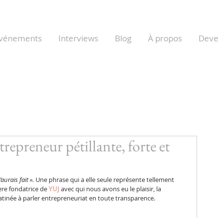
vénements
Interviews
Blog
À propos
Dev
repreneur pétillante, forte et
aurais fait ».
 Une phrase qui a elle seule représente tellement 
ère fondatrice de 
YUJ
 avec qui nous avons eu le plaisir, la 
tinée à parler entrepreneuriat en toute transparence.