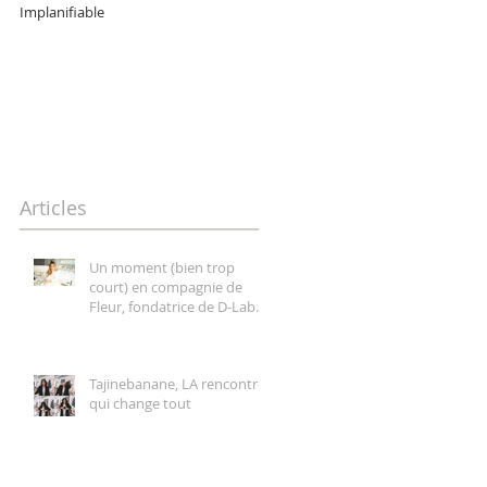
Implanifiable
Hélène Duval, une entrepreneur
pétillante, forte et authentique
Articles
Un moment (bien trop
court) en compagnie de
Fleur, fondatrice de D-Lab
Nutricosmetics
Tajinebanane, LA rencontre
qui change tout