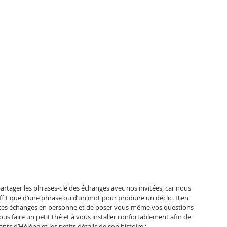
tager les phrases-clé des échanges avec nos invitées, car nous 
fit que d’une phrase ou d’un mot pour produire un déclic. Bien 
r à ces échanges en personne et de poser vous-même vos questions 
ous faire un petit thé et à vous installer confortablement afin de 
nts d’Hélène et les petits détails de son histoire :