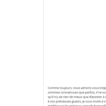
Comme toujours, nous aimons vous (re)par
sommes convaincues que parfois, il ne suf
qu’il n’y ait rien de mieux que d’assiste
à nos précieuses guests, je vous invite à v
méditer sur les précieux conseils bienveilla