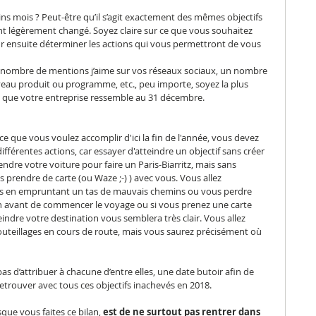
ns mois ? Peut-être qu’il s’agit exactement des mêmes objectifs 
nt légèrement changé. Soyez claire sur ce que vous souhaitez 
ur ensuite déterminer les actions qui vous permettront de vous 
un nombre de mentions j’aime sur vos réseaux sociaux, un nombre 
veau produit ou programme, etc., peu importe, soyez la plus 
ez que votre entreprise ressemble au 31 décembre.
ce que vous voulez accomplir d'ici la fin de l'année, vous devez 
différentes actions, car essayer d'atteindre un objectif sans créer 
dre votre voiture pour faire un Paris-Biarritz, mais sans 
ns prendre de carte (ou Waze ;-) ) avec vous. Vous allez 
 en empruntant un tas de mauvais chemins ou vous perdre 
an avant de commencer le voyage ou si vous prenez une carte 
indre votre destination vous semblera très clair. Vous allez 
eillages en cours de route, mais vous saurez précisément où 
s d’attribuer à chacune d’entre elles, une date butoir afin de 
retrouver avec tous ces objectifs inachevés en 2018.
que vous faites ce bilan, 
est de ne surtout pas rentrer dans 