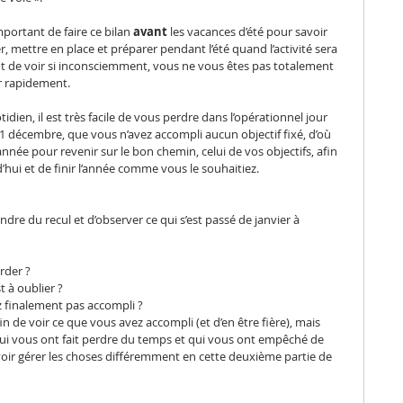
mportant de faire ce bilan 
avant
 les vacances d’été pour savoir 
 mettre en place et préparer pendant l’été quand l’activité sera 
t de voir si inconsciemment, vous ne vous êtes pas totalement 
r rapidement.  
dien, il est très facile de vous perdre dans l’opérationnel jour 
 décembre, que vous n’avez accompli aucun objectif fixé, d’où 
année pour revenir sur le bon chemin, celui de vos objectifs, afin 
d’hui et de finir l’année comme vous le souhaitiez.
dre du recul et d’observer ce qui s’est passé de janvier à 
arder ?
t à oublier ?
ez finalement pas accompli ?
e voir ce que vous avez accompli (et d’en être fière), mais 
qui vous ont fait perdre du temps et qui vous ont empêché de 
oir gérer les choses différemment en cette deuxième partie de 