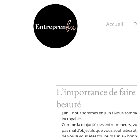
Accueil
É
L’importance de faire 
beauté
Juin... nous sommes en juin ! Nous sommes
incroyable...
Comme la majorité des entrepreneurs, vou
pas mal d’objectifs que vous souhaitiez atte
de voir si vous êtes toujours sur la « bonn