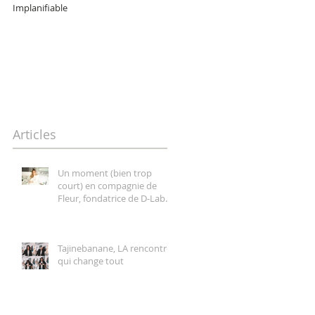
Implanifiable
Hélène Duval, une entrepreneur
pétillante, forte et authentique
Articles
Un moment (bien trop
court) en compagnie de
Fleur, fondatrice de D-Lab
Nutricosmetics
Tajinebanane, LA rencontre
qui change tout