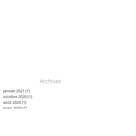
Archives
janvier 2021
(1)
1 post
octobre 2020
(1)
1 post
août 2020
(1)
1 post
mars 2020
(1)
1 post
janvier 2020
(1)
1 post
novembre 2019
(1)
1 post
octobre 2019
(2)
2 posts
juin 2019
(1)
1 post